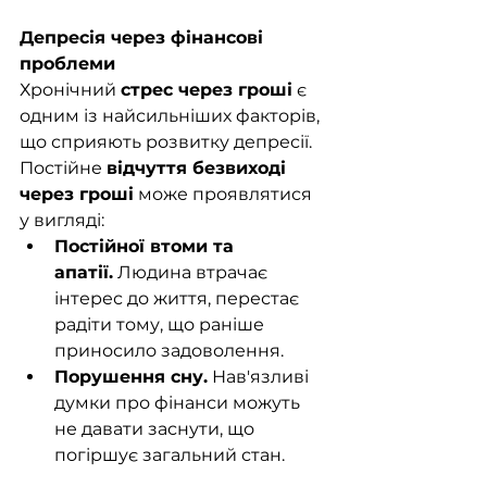
Депресія через фінансові 
проблеми
Хронічний 
стрес через гроші
 є 
одним із найсильніших факторів, 
що сприяють розвитку депресії. 
Постійне 
відчуття безвиході 
через гроші
 може проявлятися 
у вигляді:
Постійної втоми та 
апатії.
 Людина втрачає 
інтерес до життя, перестає 
радіти тому, що раніше 
приносило задоволення.
Порушення сну.
 Нав'язливі 
думки про фінанси можуть 
не давати заснути, що 
погіршує загальний стан.