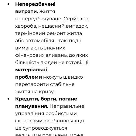
Непередбачені 
витрати.
 Життя 
непередбачуване. Серйозна 
хвороба, нещасний випадок, 
терміновий ремонт житла 
або автомобіля - такі події 
вимагають значних 
фінансових вливань, до яких 
більшість людей не готові. Ці 
матеріальні 
проблеми
 можуть швидко 
перетворити стабільне 
життя на кризу.
Кредити, борги, погане 
планування.
 Неправильне 
управління особистими 
фінансами, особливо якщо 
це супроводжується 
великими позиками, може 