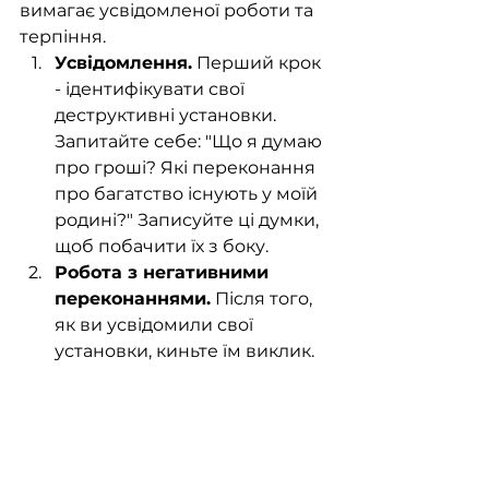
вимагає усвідомленої роботи та 
терпіння.
Усвідомлення.
 Перший крок 
- ідентифікувати свої 
деструктивні установки. 
Запитайте себе: "Що я думаю 
про гроші? Які переконання 
про багатство існують у моїй 
родині?" Записуйте ці думки, 
щоб побачити їх з боку.
Робота з негативними 
переконаннями.
 Після того, 
як ви усвідомили свої 
установки, киньте їм виклик. 
Наприклад, якщо ви думаєте, 
що "гроші - це зло", знайдіть 
приклади, коли гроші 
приносять добро (допомога 
благодійним організаціям, 