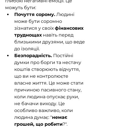
глибокі негативні емоції. Це 
можуть бути:
Почуття сорому.
 Людині 
може бути соромно 
зізнатися у своїх 
фінансових 
труднощах
 навіть перед 
близькими друзями, що веде 
до ізоляції.
Безпорадність.
 Постійні 
думки про борги та нестачу 
коштів створюють відчуття, 
що ви не контролюєте 
власне життя. Це може стати 
причиною пасивного стану, 
коли людина опускає руки, 
не бачачи виходу. Це 
особливо важливо, коли 
людина думає: "
немає 
грошей, що робити
?".