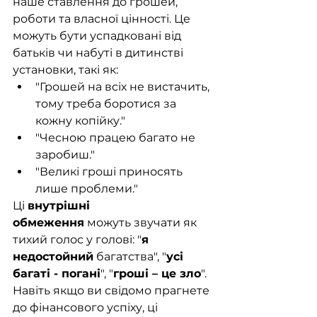
наше ставлення до грошей, 
роботи та власної цінності. Це 
можуть бути успадковані від 
батьків чи набуті в дитинстві 
установки, такі як:
"Грошей на всіх не вистачить, 
тому треба боротися за 
кожну копійку."
"Чесною працею багато не 
заробиш."
"Великі гроші приносять 
лише проблеми."
Ці 
внутрішні 
обмеження
 можуть звучати як 
тихий голос у голові: "
я 
недостойний
 багатства", "
усі 
багаті - погані
", "
гроші – це зло
". 
Навіть якщо ви свідомо прагнете 
до фінансового успіху, ці 