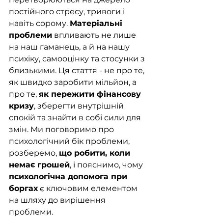
постійного стресу, тривоги і 
навіть сорому. 
Матеріальні 
проблеми
 впливають не лише 
на наш гаманець, а й на нашу 
психіку, самооцінку та стосунки з 
близькими. Ця стаття - не про те, 
як швидко заробити мільйон, а 
про те, 
як пережити фінансову 
кризу
, зберегти внутрішній 
спокій та знайти в собі сили для 
змін. Ми поговоримо про 
психологічний бік проблеми, 
розберемо, 
що робити, коли 
немає грошей
, і пояснимо, чому 
психологічна допомога при 
боргах
 є ключовим елементом 
на шляху до вирішення 
проблеми.