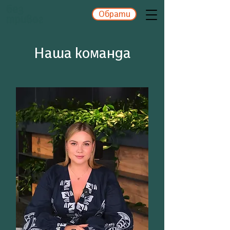
Обрати
Наша команда