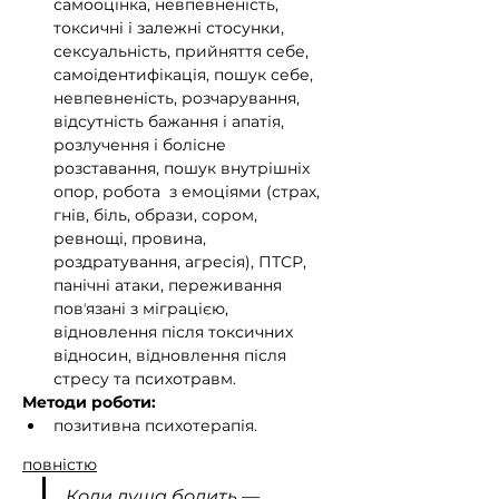
самооцінка, невпевненість, 
токсичні і залежні стосунки,  
сексуальність, прийняття себе, 
самоідентифікація, пошук себе, 
невпевненість, розчарування, 
відсутність бажання і апатія, 
розлучення і болісне 
розставання, пошук внутрішніх 
опор, робота  з емоціями (страх, 
гнів, біль, образи, сором, 
ревнощі, провина, 
роздратування, агресія), ПТСР, 
панічні атаки, переживання 
повʼязані з міграцією, 
відновлення після токсичних 
відносин, відновлення після 
стресу та психотравм.
Методи роботи:
позитивна психотерапія.
повністю
Коли душа болить — 