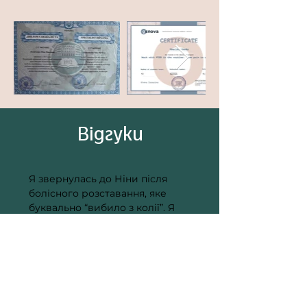
Вiдгуки
Я звернулась до Ніни після 
болісного розставання, яке 
буквально “вибило з колії”. Я 
відчувала злість, образу, сором 
— і не могла з цим впоратись. 
Ніна створила простір, у якому 
я змогла чесно прожити свої 
емоції. Завдяки їй я перестала 
звинувачувати себе й почала 