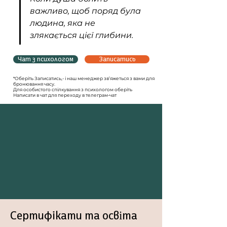
важливо, щоб поряд була 
людина, яка не 
злякається цієї глибини.
Чат з психологом
Записатись
*Оберіть Записатись,- і наш менеджер зв’яжеться з вами для
бронювання часу.
Для особистого спілкування з психологом оберіть
Написати в чат для переходу в телеграм-чат
Сертифiкати та освіта