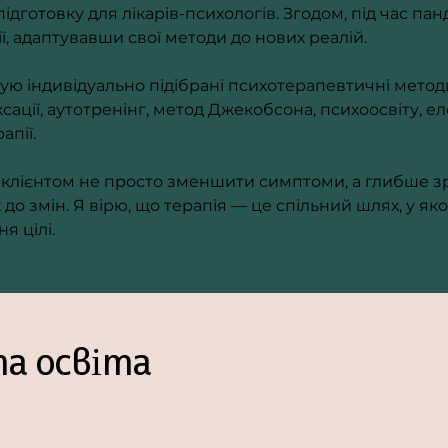
готовку для лікарів-психологів. Згодом, під час панде
, адаптувавши свої методи до нових реалій.
вую індивідуально підібрані психотерапевтичні метод
сації, аутотренінг, метод Джекобсона, психоосвіту, е
апії.
 клієнтом не просто зменшити симптоми, а глибше з
о змін. Я вірю, що терапія — це спільний шлях, у яко
я цілі.
а освіта