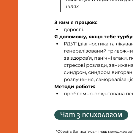
шлях.
З ким я працюю:
дорослі.
Я допоможу, якщо тебе турбу
РДУГ (діагностика та лікуван
генералізований тривожний
за здоров’я, панічні атаки,
стресові розлади, занижена
синдром, синдром вигорання
розлучення, самореалізація
Методи роботи:
проблемно-орієнтована пси
Чат з психологом
*Оберіть Записатись,- і наш менеджер зв