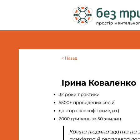
< Назад
Ірина Коваленко
32 роки практики
5500+ проведених сесій
доктор філософії (к.мед.н.)
2000 гривень за 50 хвилин
Кожна людина здатна на з
психіатра й терапевта доп