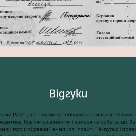
Вiдгуки
ми РДУГ, але з віком це почало заважати не тільки н
редитись, був імпульсивним і злився на себе за це. Зв
или про мої реакції, вчилися “ловити” імпульс і повер