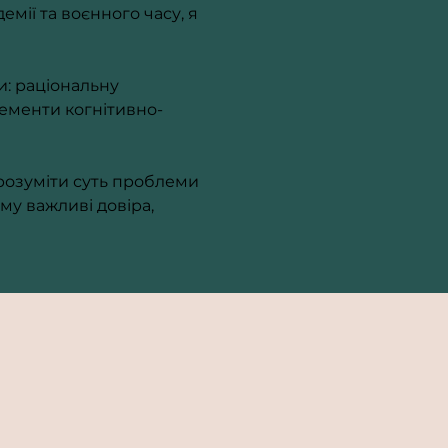
мії та воєнного часу, я 
и: раціональну 
лементи когнітивно-
розуміти суть проблеми 
му важливі довіра, 