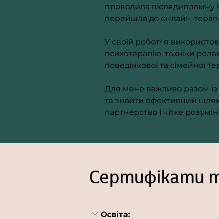
проводила післядипломну під
перейшла до онлайн-терапії
У своїй роботі я використо
психотерапію, техніки релак
поведінкової та сімейної тер
Для мене важливо разом із
та знайти ефективний шлях д
партнерство і чітке розумінн
Сертифiкати т
Освіта: