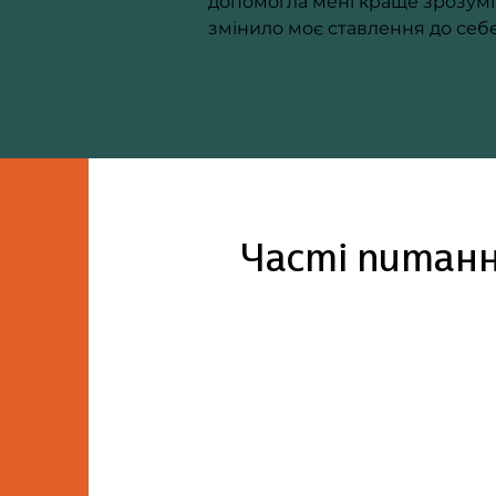
допомогла мені краще зрозуміт
змінило моє ставлення до себе 
Частi питан