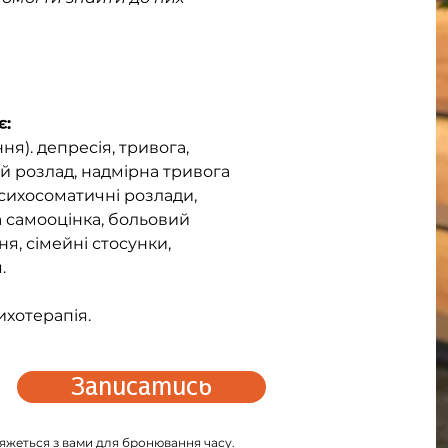
є:
ня). депресія, тривога, 
 розлад, надмірна тривога 
 психосоматичні розлади, 
 самооцінка, больовий 
, сімейні стосунки, 
.
хотерапія.
Записатись
’яжеться з вами для бронювання часу.