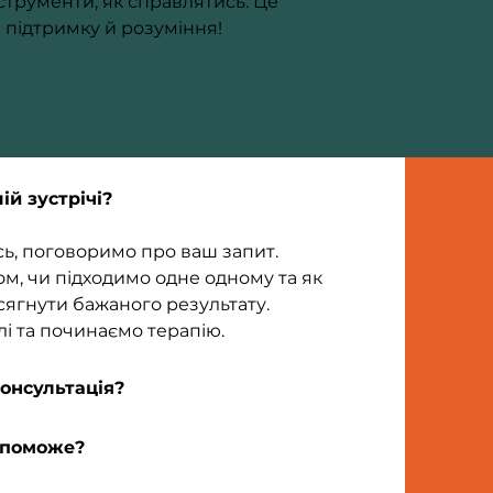
струменти, як справлятись. Це 
а підтримку й розуміння!
й зустрічі?
, поговоримо про ваш запит. 
м, чи підходимо одне одному та як 
ягнути бажаного результату. 
і та починаємо терапію.
консультація?
опоможе?