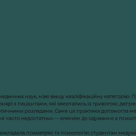
 медичних наук, маю вищу кваліфікаційну категорію. П
арі з пацієнтами, які звертались із тривогою, депрес
ичними розладами. Саме ця практика допомогла мен
я часто недостатньо — ключем до одужання є психот
икладала психіатрію та психологію студентам медунів