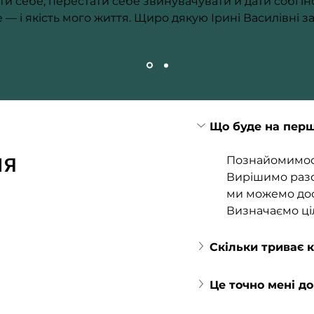
и себе, перестати себе звинувачувати й дати собі ін
— і якість мого життя. Щиро дякую Ірині Василівні з
Що буде на перші
ня
Познайомимось
Вирішимо разо
ми можемо дос
Визначаємо ціл
Скільки триває 
Це точно мені д