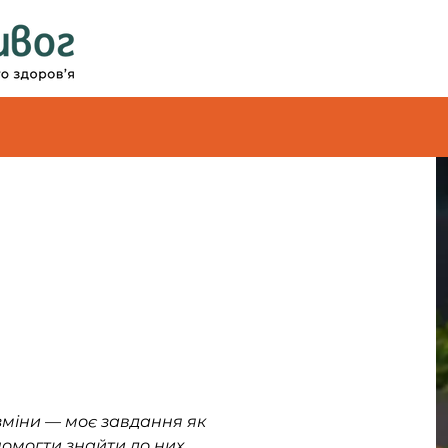
міни — моє завдання як 
омогти знайти до них 