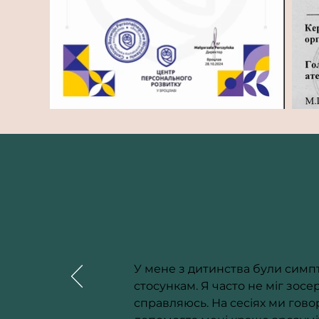
У мене з дитинства були симпто
стосункам. Я часто не міг зосе
справляюсь. На сесіях ми говор