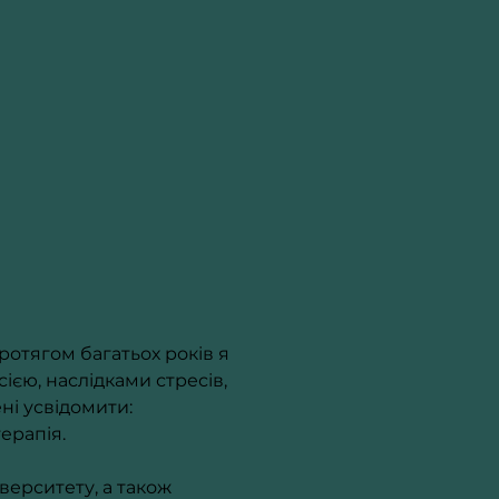
ротягом багатьох років я 
ією, наслідками стресів, 
і усвідомити: 
ерапія.
ерситету, а також 