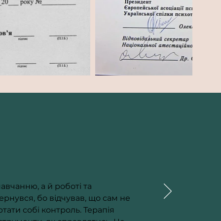
авчанню, а й роботі та 
ернувся, бо відчував, що сам не 
тати собі контроль. Терапія 