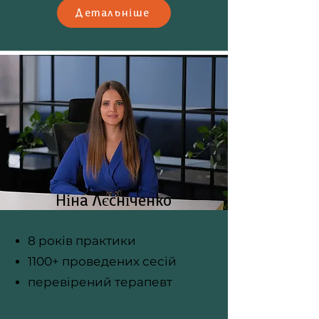
Детальніше
Ніна Лєсніченко
8 років практики
1100+ проведених сесій
перевірений терапевт