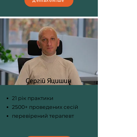
Детальніше
Сергій Яцишин
21 рік практики
2500+ проведених сесій
перевірений терапевт