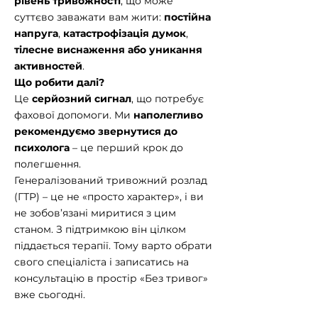
рівень тривожності
, що може
суттєво заважати вам жити:
постійна
напруга
,
катастрофізація думок
,
тілесне виснаження або уникання
активностей
.
Що робити далі?
Це
серйозний сигнал
, що потребує
фахової допомоги. Ми
наполегливо
рекомендуємо звернутися до
психолога
– це перший крок до
полегшення.
Генералізований тривожний розлад
(ГТР) – це не «просто характер», і ви
не зобов’язані миритися з цим
станом. З підтримкою він цілком
піддається терапії. Тому варто обрати
свого спеціаліста і записатись на
консультацію в простір «Без тривог»
вже сьогодні.