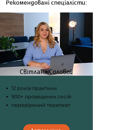
Рекомендовані спеціалісти:
Світлана Соловей
12 років практики
900+ проведених сесій
перевірений терапевт