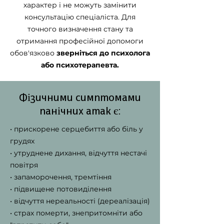
характер і не можуть замінити
консультацію спеціаліста. Для
точного визначення стану та
отримання професійної допомоги
обов'язково
зверніться до психолога
або психотерапевта.
Фізичними симптомами
панічних атак є:
• прискорене серцебиття або біль у
грудях
• утруднене дихання, відчуття нестачі
повітря
• запаморочення, тремтіння
• підвищене потовиділення
• відчуття нереальності (дереалізація)
• страх померти, знепритомніти або