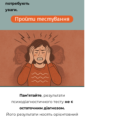
потребують
уваги.
Пройти тестування
Пам’ятайте
, результати
психодіагностичного тесту
не є
остаточним діагнозом.
Його результати носять орієнтовний