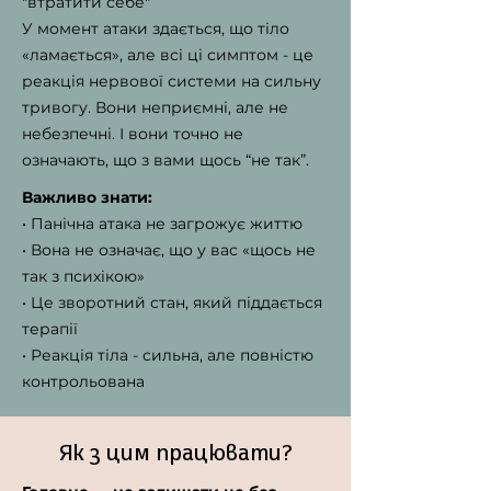
"втратити себе"
У момент атаки здається, що тіло
«ламається», але всі ці симптом - це
реакція нервової системи на сильну
тривогу. Вони неприємні, але не
небезпечні. І вони точно не
означають, що з вами щось “не так”.
Важливо знати:
• Панічна атака не загрожує життю
• Вона не означає, що у вас «щось не
так з психікою»
• Це зворотний стан, який піддається
терапії
• Реакція тіла - сильна, але повністю
контрольована
Як з цим працювати?