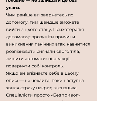
Головне — не залишати це без
уваги.
Чим раніше ви звернетесь по
допомогу, тим швидше зможете
вийти з цього стану. Психотерапія
допомагає: зрозуміти причини
виникнення панічних атак, навчитися
розпізнавати сигнали свого тіла,
змінити автоматичні реакції,
повернути собі контроль.
Якщо ви впізнаєте себе в цьому
описі — не чекайте, поки наступна
хвиля страху накриє зненацька.
Спеціалісти просто «Без тривог»
допоможуть знайти спокій та
відновити відчуття безпеки.
Нашi