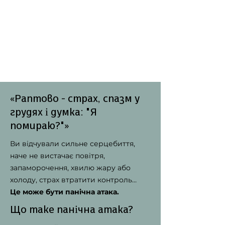
«Раптово - страх, спазм у
грудях і думка: "Я
помираю?"»
Ви відчували сильне серцебиття,
наче не вистачає повітря,
запаморочення, хвилю жару або
холоду, страх втратити контроль…
Це може бути панічна атака.
Що таке панічна атака?