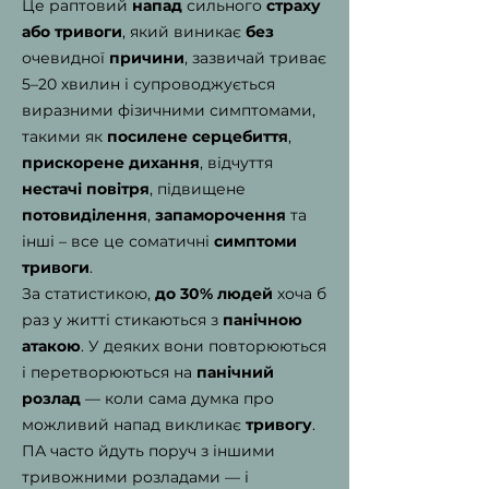
Це раптовий
напад
сильного
страху
або тривоги
, який виникає
без
очевидної
причини
, зазвичай триває
5–20 хвилин і супроводжується
виразними фізичними симптомами,
такими як
посилене серцебиття
,
прискорене дихання
, відчуття
нестачі повітря
, підвищене
потовиділення
,
запаморочення
та
інші – все це соматичні
симптоми
тривоги
.
За статистикою,
до 30% людей
хоча б
раз у житті стикаються з
панічною
атакою
. У деяких вони повторюються
і перетворюються на
панічний
розлад
— коли сама думка про
можливий напад викликає
тривогу
.
ПА часто йдуть поруч з іншими
тривожними розладами — і